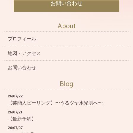
お問い合わせ
ません。 ▪よもぎアレルギーの方 ▪高血圧・心臓疾患・脳疾
患 の持病があるかた。 ▪アトピー性皮膚炎の方 ▪医師から入
浴の制限をされている方 ▪通院、薬を服用中の方 ご確認のほ
About
どよろしくお願いします。
プロフィール
2025.01.02
2025年あけましておめでとうございます
地図・アクセス
2024.01.05
あけましておめでとうございます。サロンは４日より営業し
お問い合わせ
ております。 よもぎ蒸しは今の時期特におすすめです♪ 身体
の中から巡らせてつやつやの美肌・美ボディーに❤
Blog
2021.07.01
26/07/22
【新型コロナウイルスに対する対策について】 ●ご来店当日
【芸能人ピーリング】〜うるツヤ水光肌へ〜
は検温をしていただき発熱がないかの確認をご協力お願いし
ます。 ●新型コロナウイルスに感染された方、濃厚接触者と
26/07/21
判断された方は、外出許可が出てから２週間はご来店をお控
【最新予約】
えください。 ●１週間以内に発熱(37度以上ある方)や咳など
26/07/07
風邪のような症状のある方は、ご来店をお控えください。 咳