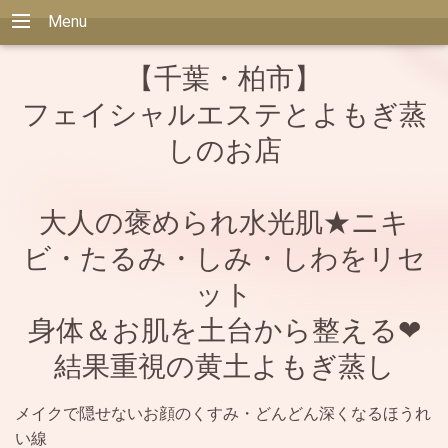
Menu
【千葉・柏市】
フェイシャルエステとよもぎ蒸
しのお店
大人の褒められ水光肌★ニキ
ビ・たるみ・しみ・しわをリセ
ット
身体＆お肌を土台から整える❤
結果重視の黄土よもぎ蒸し
メイクで隠せないお顔のくすみ・どんどん深くなるほうれ
い線